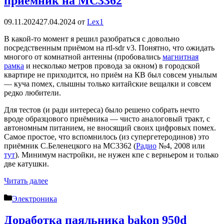
приёмник на MC3362
09.11.2024
27.04.2024
от
Lex1
В какой-то момент я решил разобраться с довольно
посредственным приёмом на rtl-sdr v3. Понятно, что ожидать
многого от комнатной антенны (пробовались
магнитная
рамка
и несколько метров провода за окном) в городской
квартире не приходится, но приём на КВ был совсем унылым
— куча помех, слышны только китайские вещалки и совсем
редко любители.
Для тестов (и ради интереса) было решено собрать нечто
вроде образцового приёмника — чисто аналоговый тракт, с
автономным питанием, не вносящий своих цифровых помех.
Самое простое, что вспомнилось (из супергетеродинов) это
приёмник С.Беленецкого на MC3362 (
Радио
№4, 2008 или
тут
). Минимум настройки, не нужен кпе с верньером и только
две катушки.
Читать далее
Рубрики
Электроника
Доработка паяльника bakon 950d