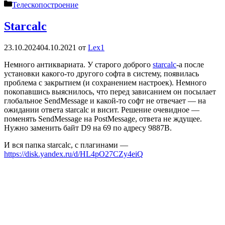
Рубрики
Телескопостроение
Starcalc
23.10.2024
04.10.2021
от
Lex1
Немного антиквариата. У старого доброго
starcalc
-а после
установки какого-то другого софта в систему, появилась
проблема с закрытием (и сохранением настроек). Немного
покопавшись выяснилось, что перед зависанием он посылает
глобальное SendMessage и какой-то софт не отвечает — на
ожидании ответа starcalc и висит. Решение очевидное —
поменять SendMessage на PostMessage, ответа не ждущее.
Нужно заменить байт D9 на 69 по адресу 9887B.
И вся папка starcalc, с плагинами —
https://disk.yandex.ru/d/HL4pO27CZy4eiQ