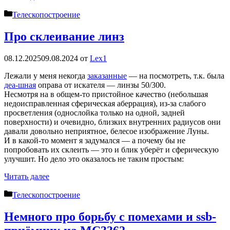
Рубрики
Телескопостроение
Про склеивание линз
08.12.2025
09.08.2024
от
Lex1
Лежали у меня некогда
заказанные
— на посмотреть, т.к. была
деа-шная
оправа от искателя — линзы 50/300.
Несмотря на в общем-то пристойное качество (небольшая
недоисправленная сферическая аберрация), из-за слабого
просветления (однослойка только на одной, задней
поверхности) и очевидно, близких внутренних радиусов они
давали довольно неприятное, белесое изображение Луны.
И в какой-то момент я задумался — а почему бы не
попробовать их склеить — это и блик уберёт и сферическую
улучшит. Но дело это оказалось не таким простым:
Читать далее
Рубрики
Телескопостроение
Немного про борьбу с помехами и ssb-