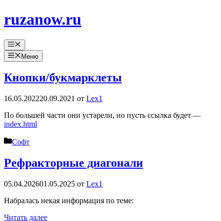
Перейти
ruzanow.ru
к
содержимому
Меню
Меню
Кнопки/букмарклеты
16.05.2022
20.09.2021
от
Lex1
По большей части они устарели, но пусть ссылка будет —
index.html
Рубрики
Софт
Рефракторные диагонали
05.04.2026
01.05.2025
от
Lex1
Набралась некая информация по теме:
Читать далее