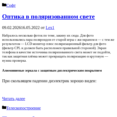
Рубрики
Софт
Оптика в поляризованном свете
09.02.2026
16.05.2022
от
Lex1
Набралось несколько фоток по теме, закину их сюда. Для фото
использовались пара поляроидов от старой игры с жк-экраном и — с тем же
результатом — LCD монитор плюс поляризационный фильтр для фото
(фильтр CPL и должен быть расположен правильной стороной). Экран
телефона в качестве источника поляризованного света может не подойти,
так как защитная плёнка может превращать поляризацию в круговую —
нужна проверка.
Алюминиевые зеркала с защитным диэлектрическим покрытием
При скользящем падении диэлектрик хорошо виден:
Читать далее
Рубрики
Телескопостроение