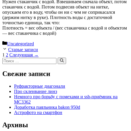
Нужен стаканчик с водой. Взвешиваем сначала объект, потом
стаканчик с водой. Потом подвесив объект на нитке,
опускаем его в воду, чтобы он ни с чем не соприкасался
(держим нитку в руке). Плотность воды с достаточной
точностью единица, так что:
Плотность = вес объекта / (вес стаканчика с водой и объектом
— вес стаканчика с водой)
Рубрики
Uncategorized
Старые записи
Страница
Страница
1
2
Следующая
→
Поиск:
Свежие записи
Рефракторные диагонали
Про склеивание линз
Немного про борьбу с помехами и ssb-приёмник на
MC3362
Доработка паяльника bakon 950d
Астрофото на смартфон
Архивы