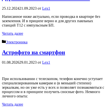
25.12.2024
21.09.2023
от
Lex1
Написанное ниже актуально, если проводка в квартире без
заземления. И в приципе верно и для других паяльных
станций T12 с импульсным БП.
Читать далее
Рубрики
Электроника
Астрофото на смартфон
01.08.2026
29.01.2023
от
Lex1
При использовании с телескопом, телефон конечно уступает
специализированным камерам и (в меньшей степени)
зеркалкам, но он уже есть у всех и позволяет познакомиться с
процессом и в принципе получить сносные фото. Немного
личного опыта:
Читать далее