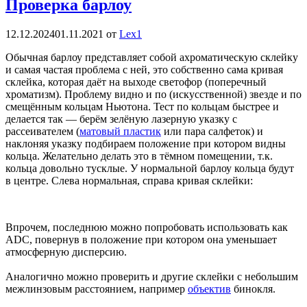
Проверка барлоу
12.12.2024
01.11.2021
от
Lex1
Обычная барлоу представляет собой ахроматическую склейку
и самая частая проблема с ней, это собственно сама кривая
склейка, которая даёт на выходе светофор (поперечный
хроматизм). Проблему видно и по (искусственной) звезде и по
смещённым кольцам Ньютона. Тест по кольцам быстрее и
делается так — берём зелёную лазерную указку с
рассеивателем (
матовый пластик
или пара салфеток) и
наклоняя указку подбираем положение при котором видны
кольца. Желательно делать это в тёмном помещении, т.к.
кольца довольно тусклые. У нормальной барлоу кольца будут
в центре. Слева нормальная, справа кривая склейки:
Впрочем, последнюю можно попробовать использовать как
ADC, повернув в положение при котором она уменьшает
атмосферную дисперсию.
Аналогично можно проверить и другие склейки с небольшим
межлинзовым расстоянием, например
объектив
бинокля.